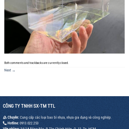
Both comments and trackbacks are currently closed.
Next
→
CÔNG TY TNHH SX-TM TTL
Chuyên:
Cung cấp các loại bao bì nhựa, nhựa gia dụng và công nghiệp.
Hotline:
0913.022.253
Văn phòng:
34/1A Đông Bắc, P. Tân Chánh Hiệp, Q. 12, Tp. HCM