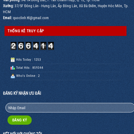
Xưởng:
37/5F Đông Lân - Hưng Lân, Ấp Đông Lân, Xã Bà Điểm, Huyện Hóc Môn, Tp.
HCM
Email:
quoclinh.ttl@gmail.com
THỐNG KÊ TRUY CẬP
Hits Today : 1253
Total Hits : 859344
Who's Online : 2
ĐĂNG KÝ NHẬN ƯU ĐÃI