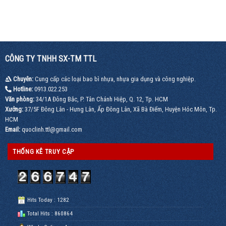
CÔNG TY TNHH SX-TM TTL
Chuyên:
Cung cấp các loại bao bì nhựa, nhựa gia dụng và công nghiệp.
Hotline:
0913.022.253
Văn phòng:
34/1A Đông Bắc, P. Tân Chánh Hiệp, Q. 12, Tp. HCM
Xưởng:
37/5F Đông Lân - Hưng Lân, Ấp Đông Lân, Xã Bà Điểm, Huyện Hóc Môn, Tp.
HCM
Email:
quoclinh.ttl@gmail.com
THỐNG KÊ TRUY CẬP
Hits Today : 1282
Total Hits : 860864