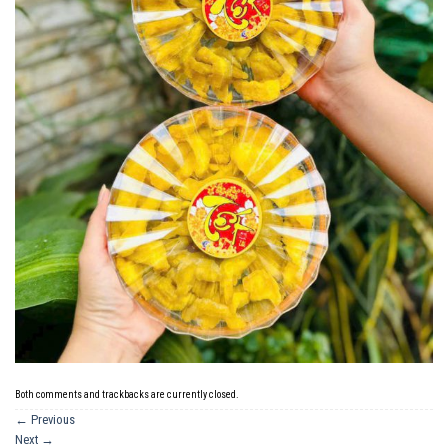
Both comments and trackbacks are currently closed.
←
Previous
Next
→