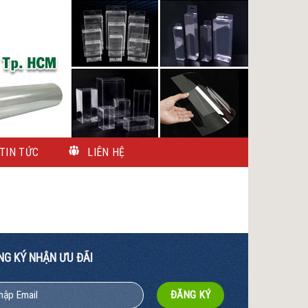
TIN TỨC
LIÊN HỆ
NG KÝ NHẬN ƯU ĐÃI