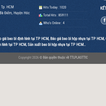
, Tp. HCM
Hits Today : 1020
KẾT
 Bà Điểm, Huyện Hóc
Total Hits : 859111
Who's Online : 4
o giá bao bì định hình tại TP HCM
,
Báo giá bao bì hộp nhựa tại TP HCM
,
h hình tại TP HCM
,
Sản xuất bao bì hộp nhựa tại TP HCM
...
Copyright 2026 ©
Bản quyền thuộc về TTLPLASTTIC