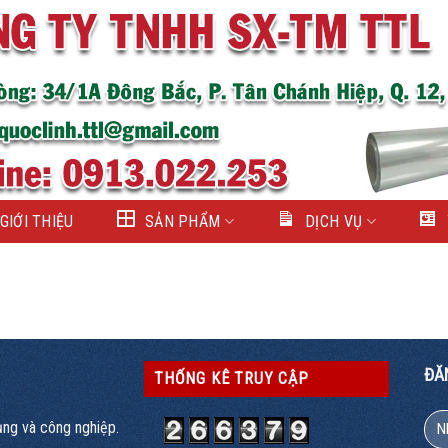
GIỚI THIỆU
SẢN PHẨM
DỊCH VỤ
ĐĂ
THỐNG KÊ TRUY CẬP
ụng và công nghiệp.