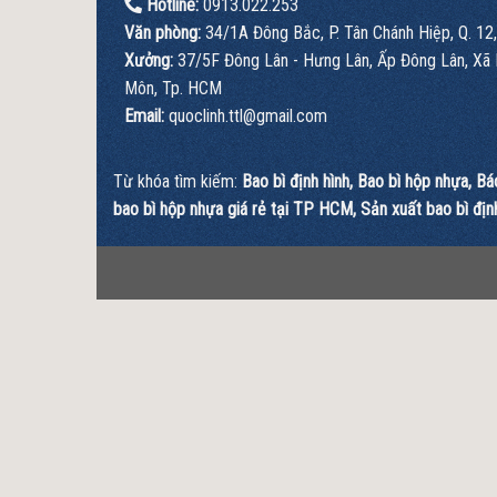
Hotline:
0913.022.253
Văn phòng:
34/1A Đông Bắc, P. Tân Chánh Hiệp, Q. 12
Xưởng:
37/5F Đông Lân - Hưng Lân, Ấp Đông Lân, Xã
Môn, Tp. HCM
Email:
quoclinh.ttl@gmail.com
Từ khóa tìm kiếm:
Bao bì định hình
,
Bao bì hộp nhựa
,
Bá
bao bì hộp nhựa giá rẻ tại TP HCM
,
Sản xuất bao bì địn