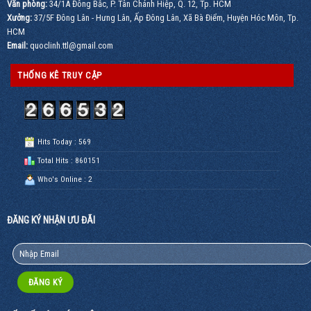
Văn phòng:
34/1A Đông Bắc, P. Tân Chánh Hiệp, Q. 12, Tp. HCM
Xưởng:
37/5F Đông Lân - Hưng Lân, Ấp Đông Lân, Xã Bà Điểm, Huyện Hóc Môn, Tp.
HCM
Email:
quoclinh.ttl@gmail.com
THỐNG KÊ TRUY CẬP
Hits Today : 569
Total Hits : 860151
Who's Online : 2
ĐĂNG KÝ NHẬN ƯU ĐÃI