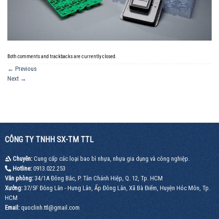
Both comments and trackbacks are currently closed.
←
Previous
Next
→
CÔNG TY TNHH SX-TM TTL
Chuyên:
Cung cấp các loại bao bì nhựa, nhựa gia dụng và công nghiệp.
Hotline:
0913.022.253
Văn phòng:
34/1A Đông Bắc, P. Tân Chánh Hiệp, Q. 12, Tp. HCM
Xưởng:
37/5F Đông Lân - Hưng Lân, Ấp Đông Lân, Xã Bà Điểm, Huyện Hóc Môn, Tp.
HCM
Email:
quoclinh.ttl@gmail.com