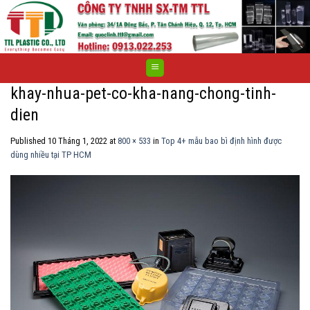
Skip
to
content
khay-nhua-pet-co-kha-nang-chong-tinh-
dien
Published
10 Tháng 1, 2022
at
800 × 533
in
Top 4+ mẫu bao bì định hình được
dùng nhiều tại TP HCM