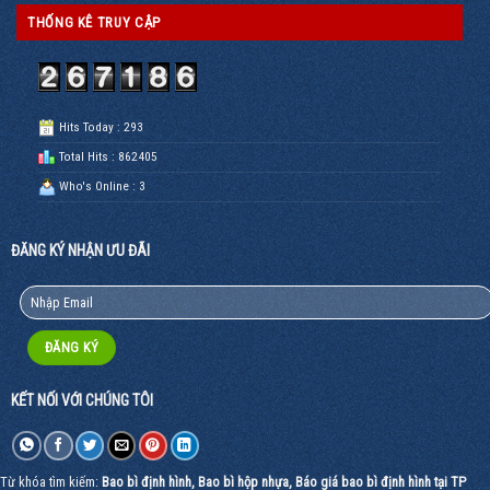
THỐNG KÊ TRUY CẬP
Hits Today : 293
Total Hits : 862405
Who's Online : 3
ĐĂNG KÝ NHẬN ƯU ĐÃI
KẾT NỐI VỚI CHÚNG TÔI
Từ khóa tìm kiếm:
Bao bì định hình
,
Bao bì hộp nhựa
,
Báo giá bao bì định hình tại TP