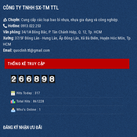
CÔNG TY TNHH SX-TM TTL
Chuyên:
Cung cấp các loại bao bì nhựa, nhựa gia dụng và công nghiệp.
Hotline:
0913.022.253
Văn phòng:
34/1A Đông Bắc, P. Tân Chánh Hiệp, Q. 12, Tp. HCM
Xưởng:
37/5F Đông Lân - Hưng Lân, Ấp Đông Lân, Xã Bà Điểm, Huyện Hóc Môn, Tp.
HCM
Email:
quoclinh.ttl@gmail.com
THỐNG KÊ TRUY CẬP
Hits Today : 317
Total Hits : 861228
Who's Online : 1
ĐĂNG KÝ NHẬN ƯU ĐÃI