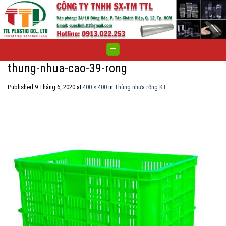
Skip
to
content
thung-nhua-cao-39-rong
Published
9 Tháng 6, 2020
at
400 × 400
in
Thùng nhựa rỗng KT