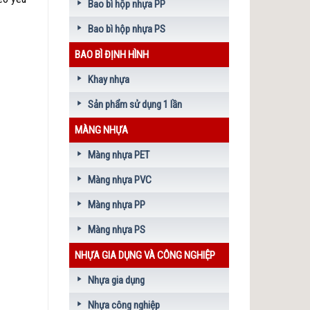
Bao bì hộp nhựa PP
Bao bì hộp nhựa PS
BAO BÌ ĐỊNH HÌNH
Khay nhựa
Sản phẩm sử dụng 1 lần
MÀNG NHỰA
Màng nhựa PET
Màng nhựa PVC
Màng nhựa PP
Màng nhựa PS
NHỰA GIA DỤNG VÀ CÔNG NGHIỆP
Nhựa gia dụng
Nhựa công nghiệp