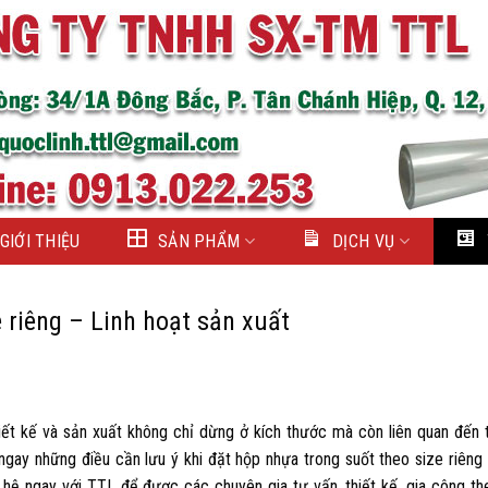
GIỚI THIỆU
SẢN PHẨM
DỊCH VỤ
 riêng – Linh hoạt sản xuất
hiết kế và sản xuất không chỉ dừng ở kích thước mà còn liên quan đến t
ngay những điều cần lưu ý khi đặt hộp nhựa trong suốt theo size riêng 
 hệ ngay với TTL để được các chuyên gia tư vấn, thiết kế, gia công th