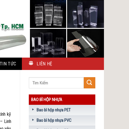
TIN TỨC
LIÊN HỆ
BAO BÌ HỘP NHỰA
Bao bì hộp nhựa PET
ính kỹ
Bao bì hộp nhựa PVC
– Linh
eo yêu