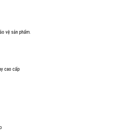
bảo vệ sản phẩm.
ày cao cấp
p
ộp