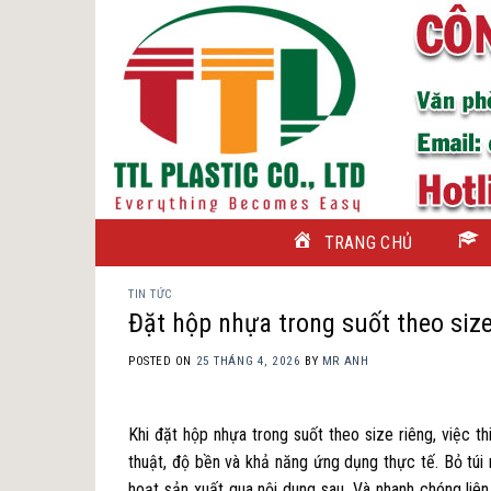
Skip
to
content
TRANG CHỦ
TIN TỨC
Đặt hộp nhựa trong suốt theo size
POSTED ON
25 THÁNG 4, 2026
BY
MR ANH
Khi đặt hộp nhựa trong suốt theo size riêng, việc t
thuật, độ bền và khả năng ứng dụng thực tế. Bỏ túi 
hoạt sản xuất qua nội dung sau. Và nhanh chóng liên