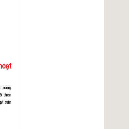
hoạt
c nâng
ố then
ạt sản