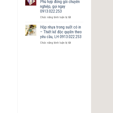
Phù hợp đóng gói chuyên
trầy
phẩm
nghiệp, gọi ngay
–
đẹp,
0913.022.253
Chắc
sang
chắn,
trọng
ở
Chức năng bình luận bị tắt
gia
Hộp
công
nhựa
Hộp nhựa trong suốt có in
theo
PET
– Thiết kế độc quyền theo
yêu
trong
yêu cầu, LH 0913.022.253
cầu,
suốt
0913.022.253
ở
Chức năng bình luận bị tắt
–
Hộp
Phù
nhựa
hợp
trong
đóng
suốt
gói
có
chuyên
in
nghiệp,
–
gọi
Thiết
ngay
kế
0913.022.253
độc
quyền
theo
yêu
cầu,
LH
0913.022.253