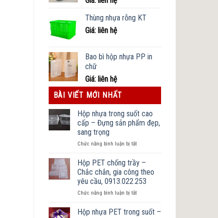
Giá: liên hệ
Thùng nhựa rỗng KT
Giá: liên hệ
Bao bì hộp nhựa PP in
chữ
Giá: liên hệ
BÀI VIẾT MỚI NHẤT
Hộp nhựa trong suốt cao
cấp – Đựng sản phẩm đẹp,
sang trọng
ở
Chức năng bình luận bị tắt
Hộp
nhựa
Hộp PET chống trầy –
trong
Chắc chắn, gia công theo
suốt
yêu cầu, 0913.022.253
cao
ở
Chức năng bình luận bị tắt
cấp
Hộp
–
PET
Đựng
Hộp nhựa PET trong suốt –
chống
sản