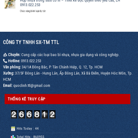
Hộp nhựa trong suốt có in – Thiết kế độc quyền theo yêu cầu, LH
sang
gia
PET
0913.022.253
trọng
công
trong
theo
suốt
ở
Chức năng bình luận bị tắt
yêu
–
Hộp
cầu,
Phù
nhựa
0913.022.253
hợp
trong
đóng
suốt
gói
có
chuyên
in
nghiệp,
CÔNG TY TNHH SX-TM TTL
–
gọi
Thiết
ngay
kế
0913.022.253
Chuyên:
Cung cấp các loại bao bì nhựa, nhựa gia dụng và công nghiệp.
độc
quyền
Hotline:
0913.022.253
theo
Văn phòng:
34/1A Đông Bắc, P. Tân Chánh Hiệp, Q. 12, Tp. HCM
yêu
cầu,
Xưởng:
37/5F Đông Lân - Hưng Lân, Ấp Đông Lân, Xã Bà Điểm, Huyện Hóc Môn, Tp.
LH
HCM
0913.022.253
Email:
quoclinh.ttl@gmail.com
THỐNG KÊ TRUY CẬP
Hits Today : 44
Total Hits : 860955