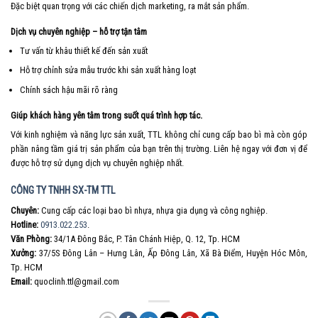
Đặc biệt quan trọng với các chiến dịch marketing, ra mắt sản phẩm.
Dịch vụ chuyên nghiệp – hỗ trợ tận tâm
Tư vấn từ khâu thiết kế đến sản xuất
Hỗ trợ chỉnh sửa mẫu trước khi sản xuất hàng loạt
Chính sách hậu mãi rõ ràng
Giúp khách hàng yên tâm trong suốt quá trình hợp tác.
Với kinh nghiệm và năng lực sản xuất, TTL không chỉ cung cấp bao bì mà còn góp
phần nâng tầm giá trị sản phẩm của bạn trên thị trường. Liên hệ ngay với đơn vị để
được hỗ trợ sử dụng dịch vụ chuyên nghiệp nhất.
CÔNG TY TNHH SX-TM TTL
Chuyên:
Cung cấp các loại bao bì nhựa, nhựa gia dụng và công nghiệp.
Hotline:
0913.022.253
.
Văn Phòng:
34/1A Đông Bắc, P. Tân Chánh Hiệp, Q. 12, Tp. HCM
Xưởng:
37/5S Đông Lân – Hưng Lân, Ấp Đông Lân, Xã Bà Điểm, Huyện Hóc Môn,
Tp. HCM
Email:
quoclinh.ttl@gmail.com