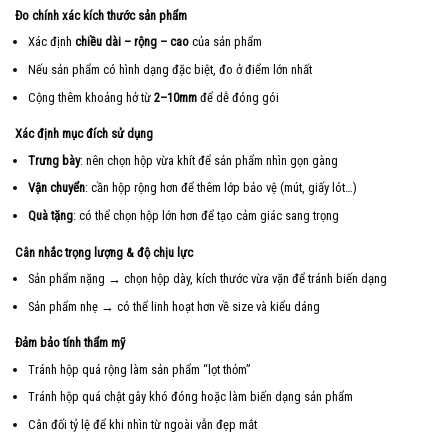
Đo chính xác kích thước sản phẩm
Xác định
chiều dài – rộng – cao
của sản phẩm
Nếu sản phẩm có hình dạng đặc biệt, đo ở điểm lớn nhất
Cộng thêm khoảng hở từ
2–10mm
để dễ đóng gói
Xác định mục đích sử dụng
Trưng bày
: nên chọn hộp vừa khít để sản phẩm nhìn gọn gàng
Vận chuyển
: cần hộp rộng hơn để thêm lớp bảo vệ (mút, giấy lót…)
Quà tặng
: có thể chọn hộp lớn hơn để tạo cảm giác sang trọng
Cân nhắc trọng lượng & độ chịu lực
Sản phẩm nặng → chọn hộp dày, kích thước vừa vặn để tránh biến dạng
Sản phẩm nhẹ → có thể linh hoạt hơn về size và kiểu dáng
Đảm bảo tính thẩm mỹ
Tránh hộp quá rộng làm sản phẩm “lọt thỏm”
Tránh hộp quá chật gây khó đóng hoặc làm biến dạng sản phẩm
Cân đối tỷ lệ để khi nhìn từ ngoài vẫn đẹp mắt