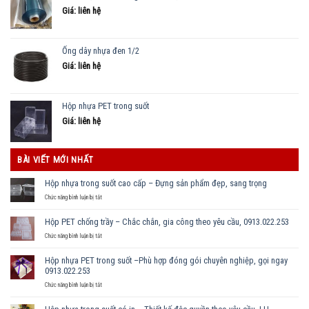
Giá: liên hệ
Ống dây nhựa đen 1/2
Giá: liên hệ
Hộp nhựa PET trong suốt
Giá: liên hệ
BÀI VIẾT MỚI NHẤT
Hộp nhựa trong suốt cao cấp – Đựng sản phẩm đẹp, sang trọng
ở
Chức năng bình luận bị tắt
Hộp
nhựa
Hộp PET chống trầy – Chắc chắn, gia công theo yêu cầu, 0913.022.253
trong
suốt
ở
Chức năng bình luận bị tắt
cao
Hộp
cấp
PET
Hộp nhựa PET trong suốt –Phù hợp đóng gói chuyên nghiệp, gọi ngay
–
chống
0913.022.253
Đựng
trầy
sản
–
ở
Chức năng bình luận bị tắt
phẩm
Chắc
Hộp
đẹp,
chắn,
nhựa