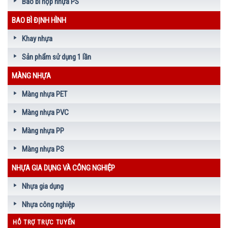
Bao bì hộp nhựa PS
BAO BÌ ĐỊNH HÌNH
Khay nhựa
Sản phẩm sử dụng 1 lần
MÀNG NHỰA
Màng nhựa PET
Màng nhựa PVC
Màng nhựa PP
Màng nhựa PS
NHỰA GIA DỤNG VÀ CÔNG NGHIỆP
Nhựa gia dụng
Nhựa công nghiệp
HỖ TRỢ TRỰC TUYẾN