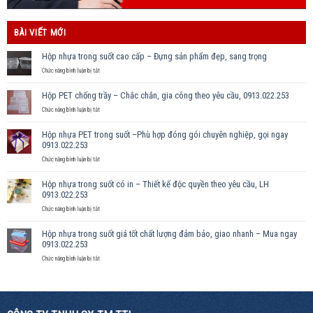
BÀI VIẾT MỚI
Hộp nhựa trong suốt cao cấp – Đựng sản phẩm đẹp, sang trọng
ở
Chức năng bình luận bị tắt
Hộp
nhựa
Hộp PET chống trầy – Chắc chắn, gia công theo yêu cầu, 0913.022.253
trong
suốt
ở
Chức năng bình luận bị tắt
cao
Hộp
cấp
PET
Hộp nhựa PET trong suốt –Phù hợp đóng gói chuyên nghiệp, gọi ngay
–
chống
0913.022.253
Đựng
trầy
sản
–
ở
Chức năng bình luận bị tắt
phẩm
Chắc
Hộp
đẹp,
chắn,
nhựa
Hộp nhựa trong suốt có in – Thiết kế độc quyền theo yêu cầu, LH
sang
gia
PET
0913.022.253
trọng
công
trong
theo
suốt
ở
Chức năng bình luận bị tắt
yêu
–
Hộp
cầu,
Phù
nhựa
Hộp nhựa trong suốt giá tốt chất lượng đảm bảo, giao nhanh – Mua ngay
0913.022.253
hợp
trong
0913.022.253
đóng
suốt
gói
có
ở
Chức năng bình luận bị tắt
chuyên
in
Hộp
nghiệp,
–
nhựa
gọi
Thiết
trong
ngay
kế
suốt
0913.022.253
độc
giá