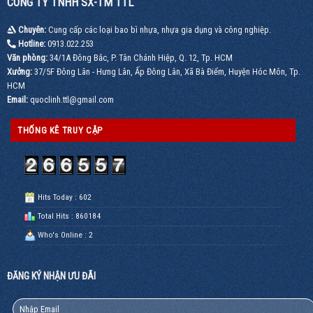
CÔNG TY TNHH SX-TM TTL
quyền
tốt
theo
chất
yêu
lượng
Chuyên:
Cung cấp các loại bao bì nhựa, nhựa gia dụng và công nghiệp.
cầu,
đảm
LH
Hotline:
0913.022.253
bảo,
0913.022.253
giao
Văn phòng:
34/1A Đông Bắc, P. Tân Chánh Hiệp, Q. 12, Tp. HCM
nhanh
Xưởng:
37/5F Đông Lân - Hưng Lân, Ấp Đông Lân, Xã Bà Điểm, Huyện Hóc Môn, Tp.
–
Mua
HCM
ngay
Email:
quoclinh.ttl@gmail.com
0913.022.253
THỐNG KÊ TRUY CẬP
Hits Today : 602
Total Hits : 860184
Who's Online : 2
ĐĂNG KÝ NHẬN ƯU ĐÃI