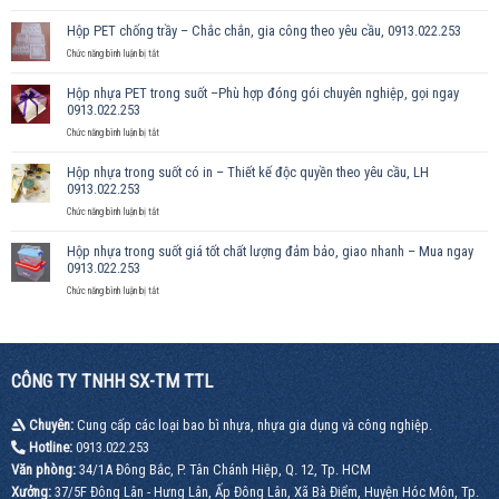
Hộp
nhựa
Hộp PET chống trầy – Chắc chắn, gia công theo yêu cầu, 0913.022.253
trong
suốt
ở
Chức năng bình luận bị tắt
cao
Hộp
cấp
PET
Hộp nhựa PET trong suốt –Phù hợp đóng gói chuyên nghiệp, gọi ngay
–
chống
0913.022.253
Đựng
trầy
sản
–
ở
Chức năng bình luận bị tắt
phẩm
Chắc
Hộp
đẹp,
chắn,
nhựa
Hộp nhựa trong suốt có in – Thiết kế độc quyền theo yêu cầu, LH
sang
gia
PET
0913.022.253
trọng
công
trong
theo
suốt
ở
Chức năng bình luận bị tắt
yêu
–
Hộp
cầu,
Phù
nhựa
Hộp nhựa trong suốt giá tốt chất lượng đảm bảo, giao nhanh – Mua ngay
0913.022.253
hợp
trong
0913.022.253
đóng
suốt
gói
có
ở
Chức năng bình luận bị tắt
chuyên
in
Hộp
nghiệp,
–
nhựa
gọi
Thiết
trong
ngay
kế
suốt
0913.022.253
độc
giá
CÔNG TY TNHH SX-TM TTL
quyền
tốt
theo
chất
yêu
lượng
Chuyên:
Cung cấp các loại bao bì nhựa, nhựa gia dụng và công nghiệp.
cầu,
đảm
LH
Hotline:
0913.022.253
bảo,
0913.022.253
giao
Văn phòng:
34/1A Đông Bắc, P. Tân Chánh Hiệp, Q. 12, Tp. HCM
nhanh
Xưởng:
37/5F Đông Lân - Hưng Lân, Ấp Đông Lân, Xã Bà Điểm, Huyện Hóc Môn, Tp.
–