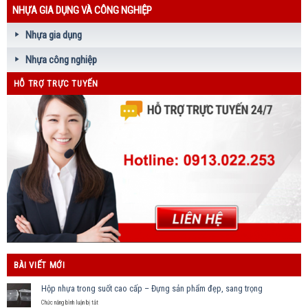
NHỰA GIA DỤNG VÀ CÔNG NGHIỆP
Nhựa gia dụng
Nhựa công nghiệp
HỖ TRỢ TRỰC TUYẾN
BÀI VIẾT MỚI
Hộp nhựa trong suốt cao cấp – Đựng sản phẩm đẹp, sang trọng
ở
Chức năng bình luận bị tắt