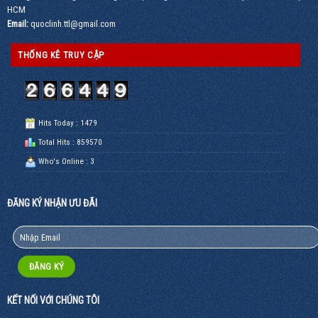
Mua
HCM
ngay
Email:
quoclinh.ttl@gmail.com
0913.022.253
THỐNG KÊ TRUY CẬP
Hits Today : 1479
Total Hits : 859570
Who's Online : 3
ĐĂNG KÝ NHẬN ƯU ĐÃI
KẾT NỐI VỚI CHÚNG TÔI