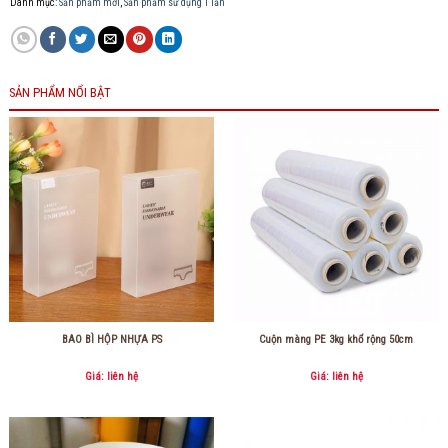
Danh mục:
Sản phẩm mới
,
Sản phẩm sử dụng 1 lần
SẢN PHẨM NỔI BẬT
BAO BÌ HỘP NHỰA PS
Cuộn màng PE 3kg khổ rộng 50cm
Giá: liên hệ
Giá: liên hệ