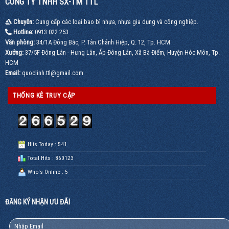
CÔNG TY TNHH SX-TM TTL
quyền
tốt
theo
chất
yêu
lượng
Chuyên:
Cung cấp các loại bao bì nhựa, nhựa gia dụng và công nghiệp.
cầu,
đảm
LH
Hotline:
0913.022.253
bảo,
0913.022.253
giao
Văn phòng:
34/1A Đông Bắc, P. Tân Chánh Hiệp, Q. 12, Tp. HCM
nhanh
Xưởng:
37/5F Đông Lân - Hưng Lân, Ấp Đông Lân, Xã Bà Điểm, Huyện Hóc Môn, Tp.
–
Mua
HCM
ngay
Email:
quoclinh.ttl@gmail.com
0913.022.253
THỐNG KÊ TRUY CẬP
Hits Today : 541
Total Hits : 860123
Who's Online : 5
ĐĂNG KÝ NHẬN ƯU ĐÃI