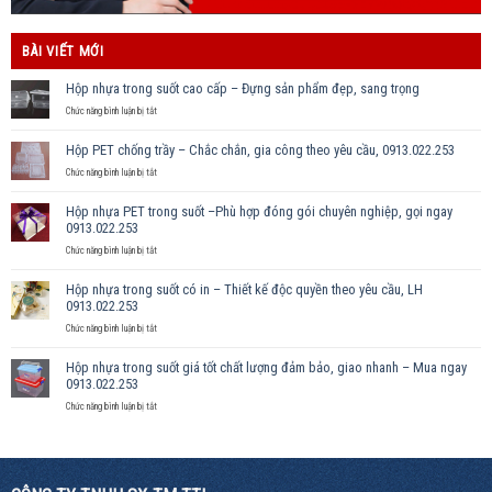
BÀI VIẾT MỚI
Hộp nhựa trong suốt cao cấp – Đựng sản phẩm đẹp, sang trọng
ở
Chức năng bình luận bị tắt
Hộp
nhựa
Hộp PET chống trầy – Chắc chắn, gia công theo yêu cầu, 0913.022.253
trong
suốt
ở
Chức năng bình luận bị tắt
cao
Hộp
cấp
PET
Hộp nhựa PET trong suốt –Phù hợp đóng gói chuyên nghiệp, gọi ngay
–
chống
0913.022.253
Đựng
trầy
sản
–
ở
Chức năng bình luận bị tắt
phẩm
Chắc
Hộp
đẹp,
chắn,
nhựa
Hộp nhựa trong suốt có in – Thiết kế độc quyền theo yêu cầu, LH
sang
gia
PET
0913.022.253
trọng
công
trong
theo
suốt
ở
Chức năng bình luận bị tắt
yêu
–
Hộp
cầu,
Phù
nhựa
Hộp nhựa trong suốt giá tốt chất lượng đảm bảo, giao nhanh – Mua ngay
0913.022.253
hợp
trong
0913.022.253
đóng
suốt
gói
có
ở
Chức năng bình luận bị tắt
chuyên
in
Hộp
nghiệp,
–
nhựa
gọi
Thiết
trong
ngay
kế
suốt
0913.022.253
độc
giá