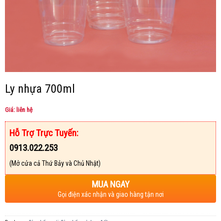
Ly nhựa 700ml
Giá: liên hệ
Hỗ Trợ Trực Tuyến:
0913.022.253
(Mở cửa cả Thứ Bảy và Chủ Nhật)
MUA NGAY
Gọi điện xác nhận và giao hàng tận nơi