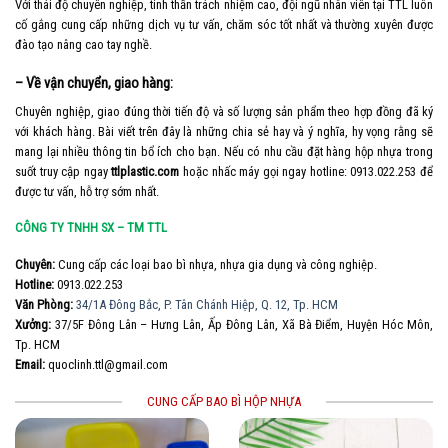
Với thái độ chuyên nghiệp, tinh thần trách nhiệm cao, đội ngũ nhân viên tại TTL luôn
cố gắng cung cấp những dịch vụ tư vấn, chăm sóc tốt nhất và thường xuyên được
đào tạo nâng cao tay nghề.
– Về vận chuyển, giao hàng:
Chuyên nghiệp, giao đúng thời tiến độ và số lượng sản phẩm theo hợp đồng đã ký
với khách hàng. Bài viết trên đây là những chia sẻ hay và ý nghĩa, hy vọng rằng sẽ
mang lại nhiều thông tin bổ ích cho bạn. Nếu có nhu cầu đặt hàng hộp nhựa trong
suốt truy cập ngay
ttlplastic.com
hoặc nhấc máy gọi ngay hotline: 0913.022.253 để
được tư vấn, hỗ trợ sớm nhất.
CÔNG TY TNHH SX – TM TTL
Chuyên:
Cung cấp các loại bao bì nhựa, nhựa gia dụng và công nghiệp.
Hotline:
0913.022.253
Văn Phòng:
34/1A Đông Bắc, P. Tân Chánh Hiệp, Q. 12, Tp. HCM
Xưởng:
37/5F Đông Lân – Hưng Lân, Ấp Đông Lân, Xã Bà Điểm, Huyện Hóc Môn,
Tp. HCM
Email:
quoclinh.ttl@gmail.com
CUNG CẤP BAO BÌ HỘP NHỰA