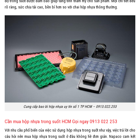
độ trong suốt được đảm bảo giúp tăng tính thẩm mỹ cho sản phẩm. Mọi chi tiết đều
rõ ràng, sức chịu tải cao, bền bỉ hơn so với chai hộp nhựa thông thường.
Cung cấp bao bì hộp nhựa uy tín số 1 TP HCM – 0913.022.253
Cần mua hộp nhựa trong suốt HCM Gọi ngay 0913 022 253
Với nhu cầu phổ biến của việc sử dụng hộp nhựa trong suốt như vậy, việc trả lời cho
câu hỏi nên mua hộp nhựa trong suốt ở đâu không hề đơn giản. Napaco cam kết