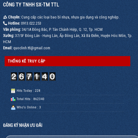
nghiệp,
CÔNG TY TNHH SX-TM TTL
–
gọi
Thiết
ngay
kế
0913.022.253
Chuyên:
Cung cấp các loại bao bì nhựa, nhựa gia dụng và công nghiệp.
độc
quyền
Hotline:
0913.022.253
theo
Văn phòng:
34/1A Đông Bắc, P. Tân Chánh Hiệp, Q. 12, Tp. HCM
yêu
cầu,
Xưởng:
37/5F Đông Lân - Hưng Lân, Ấp Đông Lân, Xã Bà Điểm, Huyện Hóc Môn, Tp.
LH
HCM
0913.022.253
Email:
quoclinh.ttl@gmail.com
THỐNG KÊ TRUY CẬP
Hits Today : 228
Total Hits : 862340
Who's Online : 3
ĐĂNG KÝ NHẬN ƯU ĐÃI