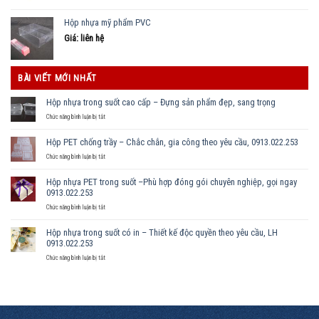
Hộp nhựa mỹ phẩm PVC
Giá: liên hệ
BÀI VIẾT MỚI NHẤT
Hộp nhựa trong suốt cao cấp – Đựng sản phẩm đẹp, sang trọng
ở
Chức năng bình luận bị tắt
Hộp
nhựa
Hộp PET chống trầy – Chắc chắn, gia công theo yêu cầu, 0913.022.253
trong
suốt
ở
Chức năng bình luận bị tắt
cao
Hộp
cấp
PET
Hộp nhựa PET trong suốt –Phù hợp đóng gói chuyên nghiệp, gọi ngay
–
chống
0913.022.253
Đựng
trầy
sản
–
ở
Chức năng bình luận bị tắt
phẩm
Chắc
Hộp
đẹp,
chắn,
nhựa
Hộp nhựa trong suốt có in – Thiết kế độc quyền theo yêu cầu, LH
sang
gia
PET
0913.022.253
trọng
công
trong
theo
suốt
ở
Chức năng bình luận bị tắt
yêu
–
Hộp
cầu,
Phù
nhựa
0913.022.253
hợp
trong
đóng
suốt
gói
có
chuyên
in