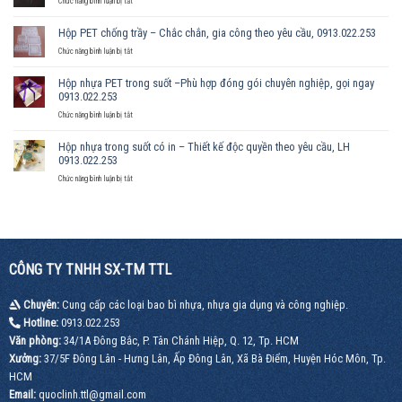
Chức năng bình luận bị tắt
Hộp
nhựa
Hộp PET chống trầy – Chắc chắn, gia công theo yêu cầu, 0913.022.253
trong
suốt
ở
Chức năng bình luận bị tắt
cao
Hộp
cấp
PET
Hộp nhựa PET trong suốt –Phù hợp đóng gói chuyên nghiệp, gọi ngay
–
chống
0913.022.253
Đựng
trầy
sản
–
ở
Chức năng bình luận bị tắt
phẩm
Chắc
Hộp
đẹp,
chắn,
nhựa
Hộp nhựa trong suốt có in – Thiết kế độc quyền theo yêu cầu, LH
sang
gia
PET
0913.022.253
trọng
công
trong
theo
suốt
ở
Chức năng bình luận bị tắt
yêu
–
Hộp
cầu,
Phù
nhựa
0913.022.253
hợp
trong
đóng
suốt
gói
có
chuyên
in
nghiệp,
CÔNG TY TNHH SX-TM TTL
–
gọi
Thiết
ngay
kế
0913.022.253
Chuyên:
Cung cấp các loại bao bì nhựa, nhựa gia dụng và công nghiệp.
độc
quyền
Hotline:
0913.022.253
theo
Văn phòng:
34/1A Đông Bắc, P. Tân Chánh Hiệp, Q. 12, Tp. HCM
yêu
cầu,
Xưởng:
37/5F Đông Lân - Hưng Lân, Ấp Đông Lân, Xã Bà Điểm, Huyện Hóc Môn, Tp.
LH
HCM
0913.022.253
Email:
quoclinh.ttl@gmail.com