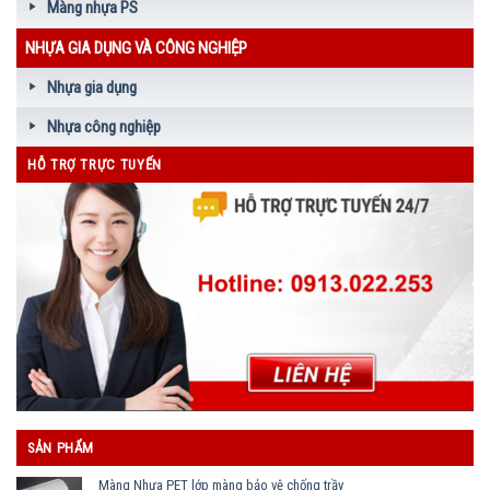
Màng nhựa PS
NHỰA GIA DỤNG VÀ CÔNG NGHIỆP
Nhựa gia dụng
Nhựa công nghiệp
HỖ TRỢ TRỰC TUYẾN
SẢN PHẨM
Màng Nhựa PET lớp màng bảo vệ chống trầy