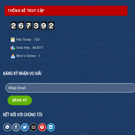
THỐNG KÊ TRUY CẬP
Hits Today : 150
Total Hits : 863377
Who's Online : 1
ĐĂNG KÝ NHẬN ƯU ĐÃI
KẾT NỐI VỚI CHÚNG TÔI